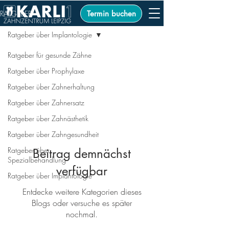
RATGEBER
Termin buchen
Ratgeber über Implantologie
Ratgeber für gesunde Zähne
Ratgeber über Prophylaxe
Ratgeber über
Ratgeber über Zahnerhaltung
Implantologie
Ratgeber über Zahnersatz
Ratgeber über Zahnästhetik
Ratgeber über Zahngesundheit
Ratgeber über
Beitrag demnächst
Spezialbehandlung
verfügbar
Ratgeber über Implantologie
Entdecke weitere Kategorien dieses
Blogs oder versuche es später
nochmal.