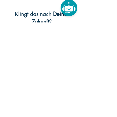
​Klingt das nach
Deiner
Zukunft
?
Wenn Du mit Leidenschaft, Präzision
und Teamgeist arbeitest und Dir ein
wertschätzendes Umfeld wichtig ist,
freuen wir uns auf Deine Bewerbung!
Du kannst uns gerne eine
Bewerbungsanfrage über das Formular
oder per WhatsApp zuschicken!
Ansprechpartner
: Herr Xhelili
Telefon
:
0341 - 303 97 838
E-Mail
:
job@zahnarzt-karli1.de