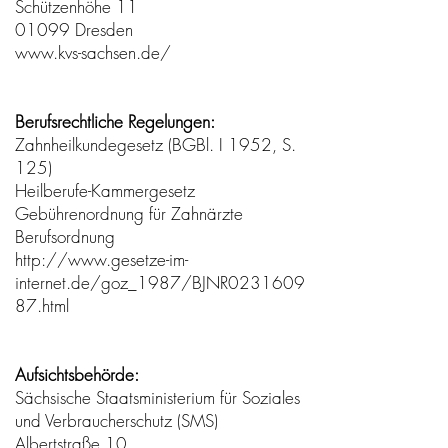
Schützenhöhe 11
01099 Dresden
www.kvs-sachsen.de/
Berufsrechtliche Regelungen:
Zahnheilkundegesetz (BGBl. I 1952, S.
125)
Heilberufe-Kammergesetz
Gebührenordnung für Zahnärzte
Berufsordnung
http://www.gesetze-im-
internet.de/goz_1987/BJNR0231609
87.html
Aufsichtsbehörde:
Sächsische Staatsministerium für Soziales
und Verbraucherschutz (SMS)
Albertstraße 10