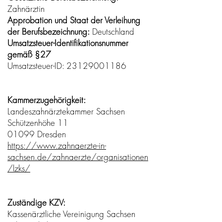
Zahnärztin
Approbation und Staat der Verleihung
der Berufsbezeichnung:
Deutschland
Umsatzsteuer-Identifikationsnummer
gemäß §27
Umsatzsteuer-ID: 23129001186
K
ammerzugehörigkeit:
Landeszahnärztekammer Sachsen
Schützenhöhe 11
01099 Dresden
https://www.zahnaerzte-in-
sachsen.de/zahnaerzte/organisationen
/lzks/
Zuständige KZV:
Kassenärztliche Vereinigung Sachsen