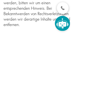
werden, bitten wir um einen
entsprechenden Hinweis. Bei
Bekanntwerden von Rechtsverletzungen
werden wir derartige Inhalte umgehend
entfernen.
Quellverweis: eRecht24
Unerlaubte Kopien von Texten und
Grafiken dieser Website auf anderen
Websites werden mit Copyscape
identifiziert und zivilrechtlich verfolgt.
Quellennachweise
Die in dieser Internetpräsenz und in den
zum Download angebotenen