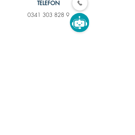
TELEFON
0341 303 828 9
E-MAIL
rezeption@zahnarzt-karli1.de
SPRECHZEITEN
Mo. - Do: 8 - 18 Uhr
Fr: 8 - 14 Uhr