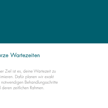
urze Wartezeiten
er Ziel ist es, deine Wartezeit zu
imieren. Dafür planen wir exakt
 notwendigen Behandlungsschritte
 deren zeitlichen Rahmen.