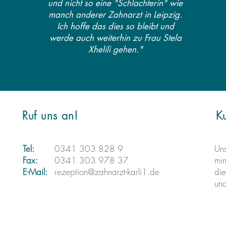
und nicht so eine "Schlachterin" wie
manch anderer Zahnarzt in Leipzig.
Ich hoffe das dies so bleibt und
werde auch weiterhin zu Frau Stela
Xhelili gehen."
Ruf uns an!
K
Tel:
0341 303 828 9
Uns
Fax:
0341 303 978 37
min
E-Mail:
rezeption@zahnarzt-karli1.de
die
und