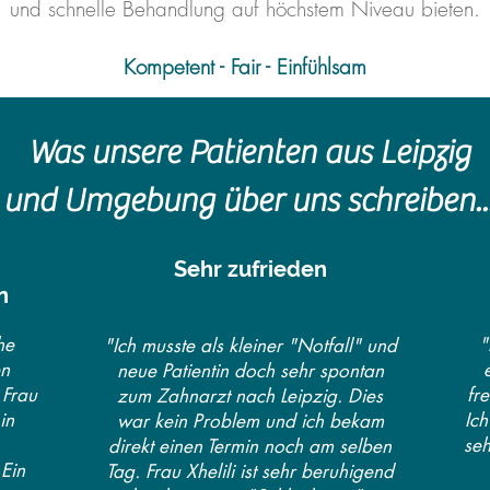
und schnelle Behandlung auf höchstem Niveau bieten.
Kompetent - Fair - Einfühlsam
Was unsere Patienten aus Leipzig
und Umgebung über uns schreiben..
Sehr zufrieden
n
he
"
"Ich musste als kleiner "Notfall" und
en
neue Patientin doch sehr spontan
 Frau
fr
zum Zahnarzt nach Leipzig. Dies
in
Ic
war kein Problem und ich bekam
se
direkt einen Termin noch am selben
Ein
Tag. Frau Xhelili ist sehr beruhigend