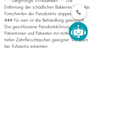
- **Langfristige Wirksamkeit**: Die
Entfernung der schädlichen Bakterien kann das
Fortschreiten der Parodontitis stoppen.
### Für wen ist die Behandlung geeignet?
Die geschlossene Parodontalchirurgie ist für
Patientinnen und Patienten mit mittleren bis
tiefen Zahnfleischtaschen geeignet. Vor allem
bei frühzeitig erkannten
Parodontalerkrankungen kann diese Methode
bereits große Erfolge erzielen.
Wenn die Zahnfleischtaschen jedoch zu tief
sind oder der Kieferknochen stark abgebaut
ist, könnte eine offene Parodontalchirurgie
notwendig werden. Dies wird jedoch vorab in
einem Beratungsgespräch geklärt.
### Warum die Zahnarztpraxis Stela Xhelili?
Die Praxis Stela Xhelili zeichnet sich durch
modernste Technologien, eine
Jetzt Termin buchen
patientenorientierte Behandlungsphilosophie
und hohe Qualitätsstandards aus. Die
Zufriedenheit der Patientinnen und Patienten