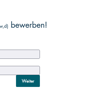
bewerben!
w,d)
Weiter