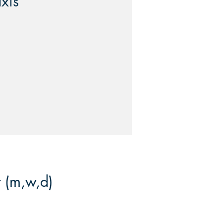
xis
t (m,w,d)