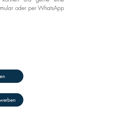
rmular oder per WhatsApp
ben
werben