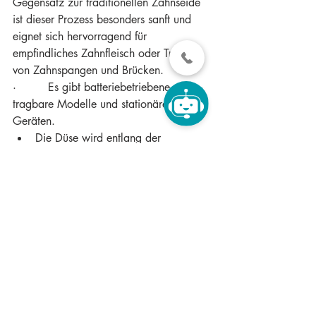
Gegensatz zur traditionellen Zahnseide 
ist dieser Prozess besonders sanft und 
eignet sich hervorragend für 
empfindliches Zahnfleisch oder Träger 
von Zahnspangen und Brücken.
·         Es gibt batteriebetriebene, 
tragbare Modelle und stationären 
Geräten.
Die Düse wird entlang der 
Zahnfleischlinie und zwischen den 
Zähnen geführt. Der Wasserstrahl 
sollte parallel zu diesen Bereichen 
geführt werden.
Effektive Reinigung der 
Zwischenräume und unter dem 
Zahnfleischrand und somit 
Vorbeugung von 
Zahnfleischentzündungen.