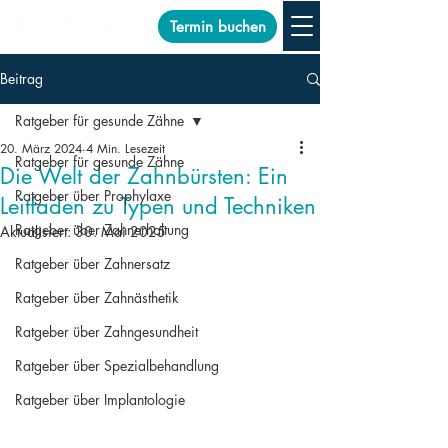
Termin buchen
Beitrag
Ratgeber für gesunde Zähne
20. März 2024
4 Min. Lesezeit
Ratgeber für gesunde Zähne
Die Welt der Zahnbürsten: Ein
Ratgeber über Prophylaxe
Leitfaden zu Typen und Techniken
Ratgeber über Zahnerhaltung
Aktualisiert:
30. Mai 2025
Ratgeber über Zahnersatz
Ratgeber über Zahnästhetik
Ratgeber über Zahngesundheit
Ratgeber über Spezialbehandlung
Ratgeber über Implantologie