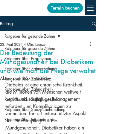
Termin buchen
Beitrag
Ratgeber für gesunde Zähne
23. Mai 2024
4 Min. Lesezeit
Ratgeber für gesunde Zähne
Die Bedeutung der
Ratgeber über Prophylaxe
Mundgesundheit bei Diabetikern
Ratgeber über Zahnerhaltung
und wie man die Pflege verwaltet
Aktualisiert:
15. Juli 2025
Ratgeber über Zahnersatz
Diabetes ist eine chronische Krankheit, 
Ratgeber über Zahnästhetik
die Millionen von Menschen weltweit 
betrifft und sorgfältiges Management 
Ratgeber über Zahngesundheit
erfordert, um Komplikationen zu 
Ratgeber über Spezialbehandlung
vermeiden. Ein oft unterschätzter Aspekt 
Ratgeber über Implantologie
der Diabetespflege ist die 
Mundgesundheit. Diabetiker haben ein 