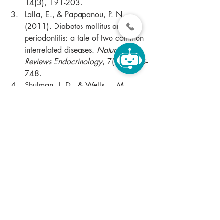
14(3), 191-203.
Lalla, E., & Papapanou, P. N. 
(2011). Diabetes mellitus and 
periodontitis: a tale of two common 
interrelated diseases. 
Nature 
Reviews Endocrinology
, 7(12), 738-
748.
Shulman, J. D., & Wells, L. M. 
(1997). Acute manifestations of 
diabetes mellitus in the oral cavity. 
Oral Surgery, Oral Medicine, Oral 
Pathology, Oral Radiology, and 
Endodontology
, 83(5), 512-516.
Chapple, I. L., Genco, R., & 
Working Group 2 of the Joint 
EFP/AAP Workshop. (2013). 
Diabetes and periodontal diseases: 
consensus report of the Joint 
EFP/AAP Workshop on Periodontitis 